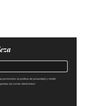
leza
a promoción, la política de privacidad y recibir
ncias vía correo electrónico*