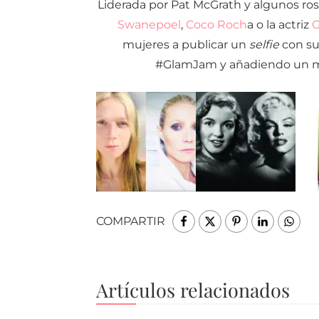
Liderada por Pat McGrath y algunos r
Swanepoel
,
Coco Roch
a o la actriz
G
mujeres a publicar un
selfie
con su
#GlamJam y añadiendo un m
COMPARTIR
Artículos relacionados