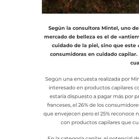
Según la consultora Mintel, uno de
mercado de belleza es el de «antienv
cuidado de la piel, sino que este
consumidoras en cuidado capilar.
cua
Según una encuesta realizada por Min
interesado en productos capilares co
estaría dispuesto a pagar más por p
franceses, el 26% de los consumidore
que envejecen pero el 25% reconoce no
con productos capilares que cu
En la categoría capilar, el potencial