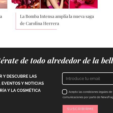
a
La Bomba Intensa amplía la nueva saga
de Carolina Herrera
érate de todo alrededor de la bel
 Y DESCUBRE LAS
 EVENTOS Y NOTICIAS
ÍA Y LA COSMÉTICA
Acepto las condiciones legales de l
comunicaciones por parte de NewsFraga