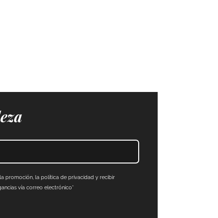
leza
a promoción, la política de privacidad y recibir
ncias vía correo electrónico*