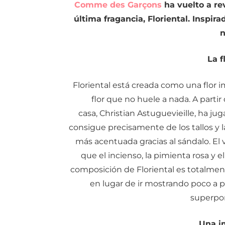
Comme des Garçons
ha vuelto a re
última fragancia, Floriental. Inspir
n
La f
Floriental está creada como una flor im
flor que no huele a nada. A parti
casa, Christian Astuguevieille, ha ju
consigue precisamente de los tallos y l
más acentuada gracias al sándalo. El
que el incienso, la pimienta rosa y el
composición de Floriental es totalment
en lugar de ir mostrando poco a p
superpon
Una i