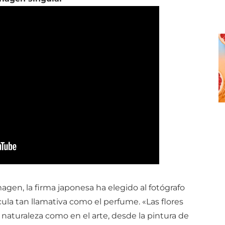
agen, la firma japonesa ha elegido al fotógrafo
ula tan llamativa como el perfume. «Las flores
 naturaleza como en el arte, desde l
a pintura de