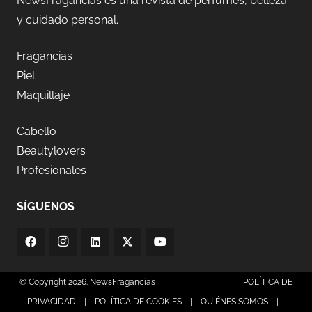
NewsFragancias es una revista de perfumes, belleza
y cuidado personal.
Fragancias
Piel
Maquillaje
Cabello
Beautylovers
Profesionales
SÍGUENOS
© Copyright 2026. NewsFragancias
POLÍTICA DE
PRIVACIDAD
|
POLÍTICA DE COOKIES
|
QUIÉNES SOMOS
|