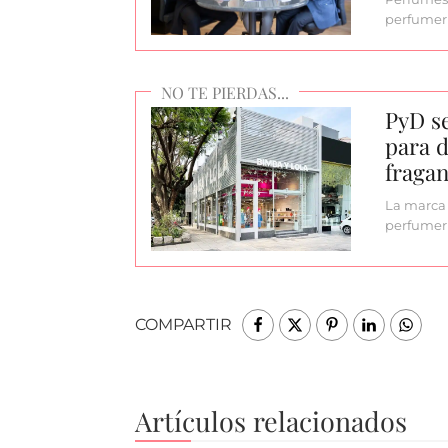
perfumerí
PyD se
para d
fragan
La marca 
perfumerí
COMPARTIR
Artículos relacionados