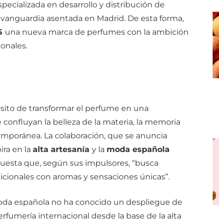
specializada
en
desarrollo
y
distribución
de
e
vanguardia
asentada
en
Madrid.
De esta forma,
5
una
nueva
marca
de
perfumes
con
la
ambición
onales
.
sito
de
transformar
el
perfume
en
una
e
confluyan
la
belleza
de
la
materia,
la
memoria
emporánea.
La
colaboración,
que
se
anuncia
pira
en
la
alta
artesanía
y
la
moda
española
puesta
que,
según
sus
impulsores, “
busca
dicionales
con
aromas
y
sensaciones
únicas”.
oda
española
no
ha
conocido
un
despliegue
de
erfumería
internacional
desde
la
base
de
la
alta