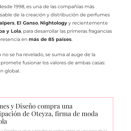
desde
1998,
es
una
de
las
compañías
más
sable
de
la
creación
y
distribución
de
perfumes
alpers
,
El
Ganso
,
Nightology
y recientemente
ba
y
Lola
, para desarrollar las primeras fragancias
resencia
en
más
de
85
países
.
n
no
se ha
revelado,
se
suma
al
auge
de
la
y
promete
fusionar
los
valores
de
ambas
casas:
ón
global.
mes y Diseño compra una
ipación de Oteyza, firma de moda
ola
y Diseño vuelve a tender puentes entre el universo de la