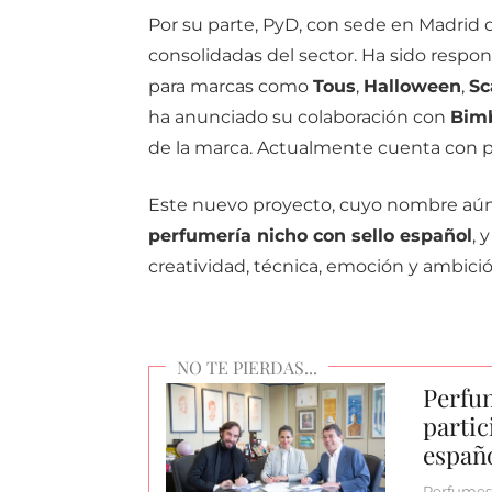
Por
su
parte,
PyD
,
con
sede
en
Madrid
consolidadas
del
sector.
Ha
sido
respon
para
marcas
como
Tous
,
Halloween
,
Sc
ha anunciado su colaboración con
Bim
de la marca. Actualmente cuenta
con
p
Este
nuevo
proyecto,
cuyo
nombre
aú
perfumería
nicho
con
sello
español
,
creatividad,
técnica,
emoción
y
ambici
Perfu
partic
españ
Perfumes 