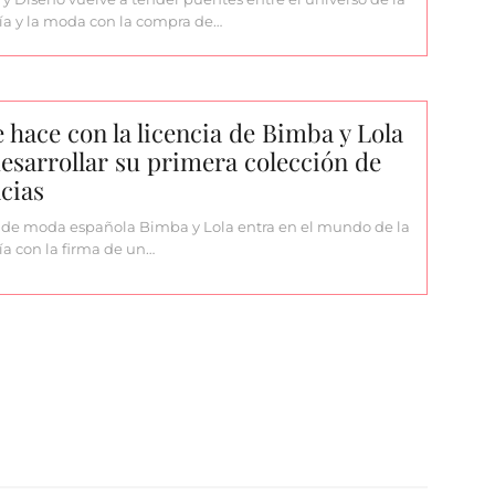
a y la moda con la compra de…
 hace con la licencia de Bimba y Lola
esarrollar su primera colección de
cias
de moda española Bimba y Lola entra en el mundo de la
a con la firma de un…