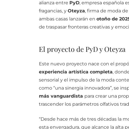
alianza
entre
PyD
,
empresa
española
e
fragancias,
y
Oteyza
,
firma
de
moda
d
ambas
casas
lanzarán
en
otoño
de
202
de
traspasar
fronteras
creativas
y
emoci
El proyecto de PyD y Oteyza
Este
nuevo
proyecto
nace
con
el
propó
experiencia
artística
completa
,
dond
sensorial
y
el
impulso
de
la
moda
cont
como “
una
sinergia
innovadora”,
se
ins
más
vanguardista
para
crear
una
pro
trascender
los
parámetros
olfativos
tra
“
Desde
hace
más
de
tres
décadas
la
m
esta
envergadura,
que
alcance
la
alta
p