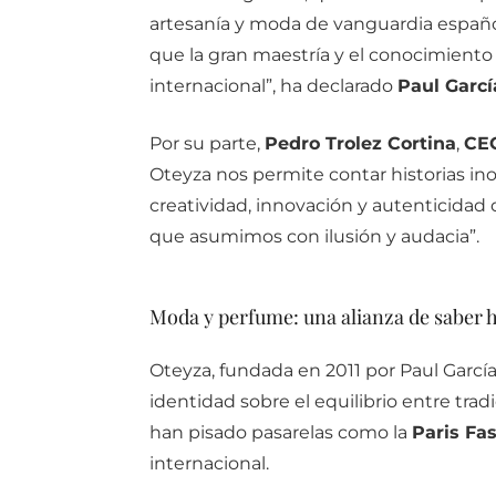
artesanía
y
moda
de
vanguardia
españo
que
la
gran
maestría
y
el
conocimient
internacional”,
ha
declarado
Paul
Garc
Por
su
parte,
Pedro
Trolez
Cortina
,
CE
Oteyza
nos
permite
contar
historias
in
creatividad,
innovación
y
autenticidad
que
asumimos
con
ilusión
y
audacia”
.
Moda
y
perfume:
una
alianza
de
saber
h
Oteyza,
fundada
en
2011
por
Paul
Garcí
identidad
sobre
el
equilibrio
entre
trad
han
pisado
pasarelas
como
la
Paris
Fa
internacional.