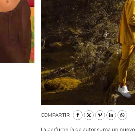
COMPARTIR
La
perfumería
de
autor
suma
un
nuev