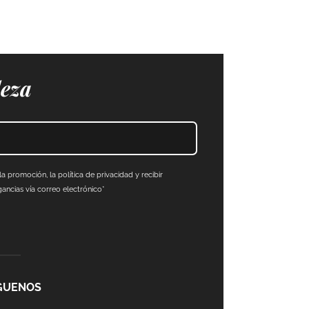
leza
a promoción, la política de privacidad y recibir
ncias vía correo electrónico*
GUENOS