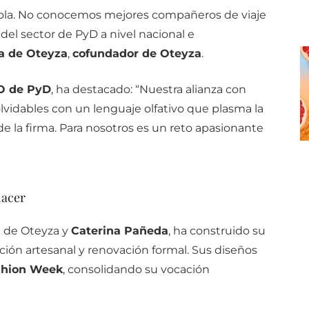
la.
No
conocemos
mejores
compañeros
de
viaje
o
del
sector
de
PyD
a
nivel
nacional
e
ía
de
Oteyza
,
cofundador
de
Oteyza
.
O
de
PyD
,
ha
destacado:
“
Nuestra
alianza
con
olvidables
con
un
lenguaje
olfativo
que
plasma
la
de
la
firma.
Para
nosotros
es
un
reto
apasionante
acer
a
de
Oteyza
y
Caterina
Pañeda
,
ha
construido
su
ición
artesanal
y
renovación
formal.
Sus
diseños
shion
Week
,
consolidando
su
vocación