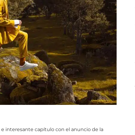
o
e
interesante
capítulo
con
el
anuncio
de
la