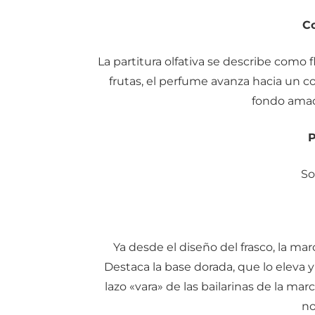
C
La partitura olfativa se describe como f
frutas, el perfume avanza hacia un c
fondo amad
P
So
Ya desde el diseño del frasco, la ma
Destaca la base dorada, que lo eleva y
lazo «vara» de las bailarinas de la ma
no