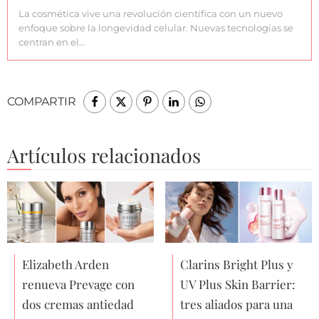
La cosmética vive una revolución científica con un nuevo
enfoque sobre la longevidad celular. Nuevas tecnologías se
centran en el…
COMPARTIR
Artículos relacionados
Elizabeth Arden
Clarins Bright Plus y
renueva Prevage con
UV Plus Skin Barrier:
dos cremas antiedad
tres aliados para una