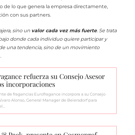
nto de lo que genera la empresa directamente,
ión con sus partners.
jera, sino un
valor cada vez más fuerte
. Se trata
jo donde cada individuo quiere participar y
a de una tendencia, sino de un movimiento
.
agance refuerza su Consejo Asesor
os incorporaciones
ante de fragancias Eurofragance incorpora a su Consejo
Álvaro Alonso, General Manager de Beiersdorf para
el…
 & Pack, presente en Cosmoprof