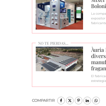
Bolon
La compañ
expositor
fabricant
Àuria 
divers
manufa
fragan
El fabric
estrategi
COMPARTIR