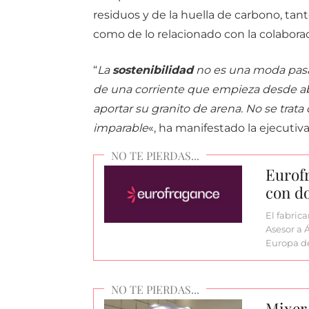
residuos y de la huella de carbono, ta
como de lo relacionado con la colaborac
“
La
sostenibilidad
no es una moda pasa
de una corriente que empieza desde aba
aportar su granito de arena. No se trat
imparable
«, ha manifestado la ejecutiva
Eurofr
con d
El fabric
Asesor a 
Europa d
Mixer