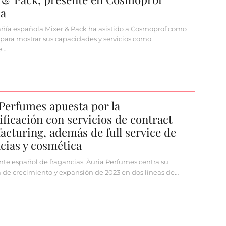
ia
ía española Mixer & Pack ha asistido a Cosmoprof como
 para mostrar sus capacidades y servicios como
e…
Perfumes apuesta por la
ificación con servicios de contract
cturing, además de full service de
cias y cosmética
ante español de fragancias, Àuria Perfumes centra su
a de crecimiento y expansión de 2023 en dos líneas de…