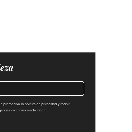
leza
a promoción, la política de privacidad y recibir
ncias vía correo electrónico*