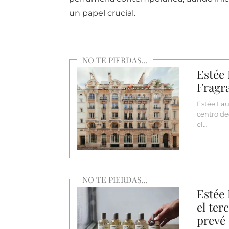
un papel crucial.
Estée 
Fragra
Estée Lau
centro de
el…
Estée 
el ter
prevé