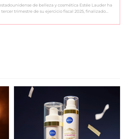
estadounidense de belleza y cosmética Estée Lauder ha
 tercer trimestre de su ejercicio fiscal 2025, finalizado…