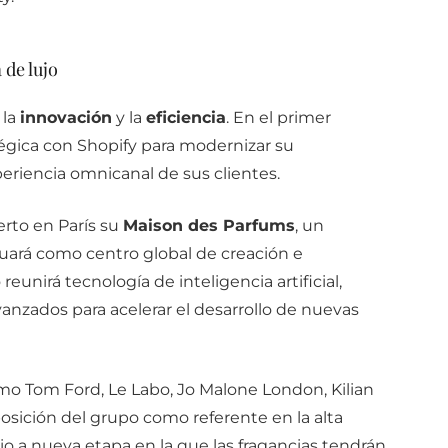
 de lujo
 la
innovación
y la
eficiencia
. En el primer
tégica con Shopify para modernizar su
xperiencia omnicanal de sus clientes.
erto en París su
Maison des Parfums
, un
ará como centro global de creación e
eunirá tecnología de inteligencia artificial,
avanzados para acelerar el desarrollo de nuevas
mo Tom Ford, Le Labo, Jo Malone London, Kilian
posición del grupo como referente en la alta
 a nueva etapa en la que las fragancias tendrán