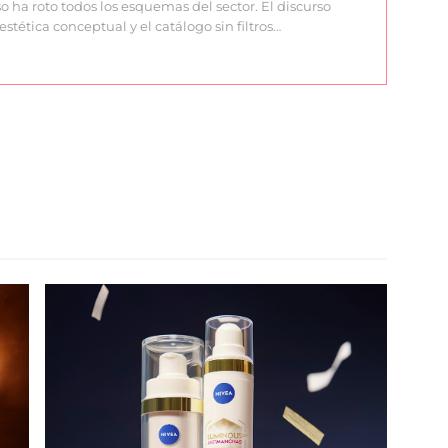
o ha roto todos los esquemas del sector. El discurso
estética conceptual y el catálogo sin filtros…