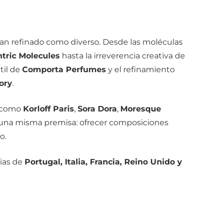
tan refinado como diverso. Desde las moléculas
tric Molecules
hasta la irreverencia creativa de
til de
Comporta Perfumes
y el refinamiento
ory
.
o como
Korloff Paris
,
Sora Dora
,
Moresque
una misma premisa: ofrecer composiciones
o.
rias de
Portugal, Italia, Francia, Reino Unido y