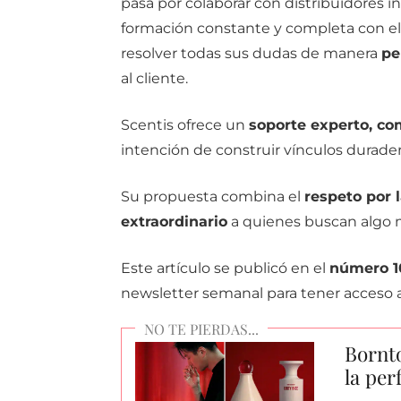
pasa por colaborar con distribuidores i
formación constante y completa con el
resolver todas sus dudas de manera
pe
al cliente.
Scentis ofrece un
soporte experto, com
intención de construir vínculos duradero
Su propuesta combina el
respeto por l
extraordinario
a quienes buscan algo m
Este artículo se publicó en el
número 1
newsletter semanal para tener acceso a
Bornto
la per