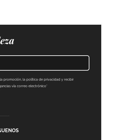
leza
a promoción, la política de privacidad y recibir
ncias vía correo electrónico*
GUENOS