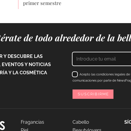
primer semestre
érate de todo alrededor de la bel
 Y DESCUBRE LAS
 EVENTOS Y NOTICIAS
ÍA Y LA COSMÉTICA
Acepto las condiciones legales de l
comunicaciones por parte de NewsFraga
Fragancias
Cabello
SÍ
Piel
Beautylovers