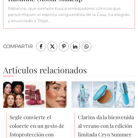
Rabanne, que siempre busca embajadores icónicos que
personifiquen el espíritu vanguardista de la Casa, ha elegido
y anunciado a Troye…
COMPARTIR
Artículos relacionados
Segle convierte el
Clarins da la bienvenida
colorete en un gesto de
al verano con la edición
fotoprotección con
limitada Cryo Summer