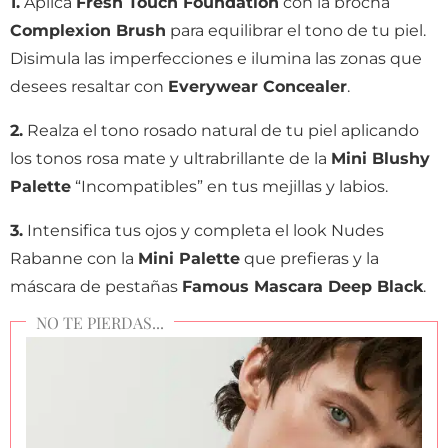
1.
Aplica
Fresh Touch Foundation
con la brocha
Complexion Brush
para equilibrar el tono de tu piel.
Disimula las imperfecciones e ilumina las zonas que
desees resaltar con
Everywear Concealer
.
2.
Realza el tono rosado natural de tu piel aplicando
los tonos rosa mate y ultrabrillante de la
Mini Blushy
Palette
“Incompatibles” en tus mejillas y labios.
3.
Intensifica tus ojos y completa el look Nudes
Rabanne con la
Mini Palette
que prefieras y la
máscara de pestañas
Famous Mascara Deep Black
.