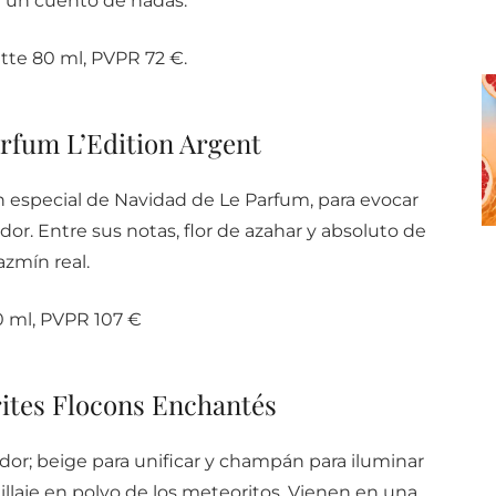
n un cuento de hadas.
ette 80 ml, PVPR 72 €.
rfum L’Edition Argent
ión especial de Navidad de Le Parfum, para evocar
ador. Entre sus notas, flor de azahar y absoluto de
azmín real.
 ml, PVPR 107 €
ites Flocons Enchantés
andor; beige para unificar y champán para iluminar
llaje en polvo de los meteoritos. Vienen en una