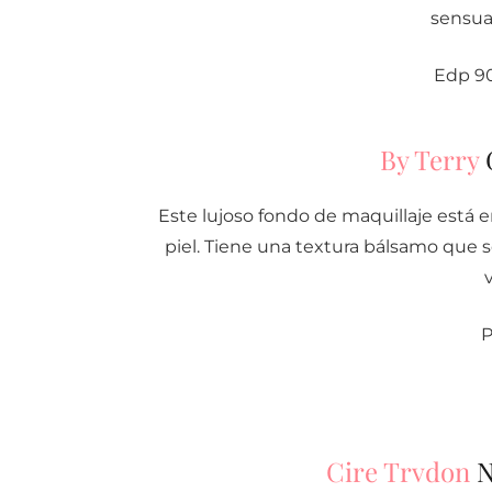
sensua
Edp 90
By Terry
G
Este lujoso fondo de maquillaje está e
piel. Tiene una textura bálsamo que se
P
Cire Trvdon
N