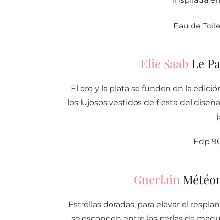
inspirada e
Eau de Toil
Elie Saab
Le Pa
El oro y la plata se funden en la edic
los lujosos vestidos de fiesta del diseñ
j
Edp 90
Guerlain
Météor
Estrellas doradas, para elevar el respl
se esconden entre las perlas de maqui