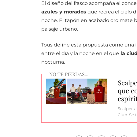
El diseño del frasco acompaña el conce
azules y morados
que recrea el cielo d
noche. El tapón en acabado oro mate b
paisaje urbano.
Tous define esta propuesta como una fra
entre el día y la noche en el que
la ciu
nocturna.
Scalpe
que co
espíri
Scalpers 
Club. Se 