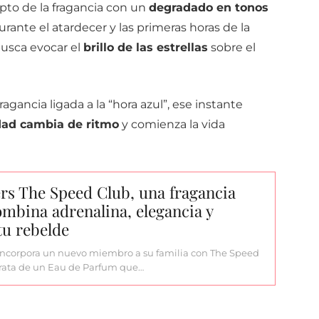
pto de la fragancia con un
degradado en tonos
urante el atardecer y las primeras horas de la
usca evocar el
brillo de las estrellas
sobre el
gancia ligada a la “hora azul”, ese instante
dad cambia de ritmo
y comienza la vida
rs The Speed Club, una fragancia
mbina adrenalina, elegancia y
tu rebelde
incorpora un nuevo miembro a su familia con The Speed
trata de un Eau de Parfum que…