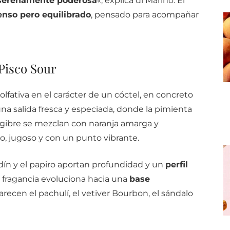
o serenamente poderosa
«, explica di Marino. El
enso pero equilibrado
, pensado para acompañar
Pisco Sour
lfativa en el carácter de un cóctel, en concreto
una salida fresca y especiada, donde la pimienta
engibre se mezclan con naranja amarga y
o, jugoso y con un punto vibrante.
vandín y el papiro aportan profundidad y un
perfil
 fragancia evoluciona hacia una
base
recen el pachulí, el vetiver Bourbon, el sándalo