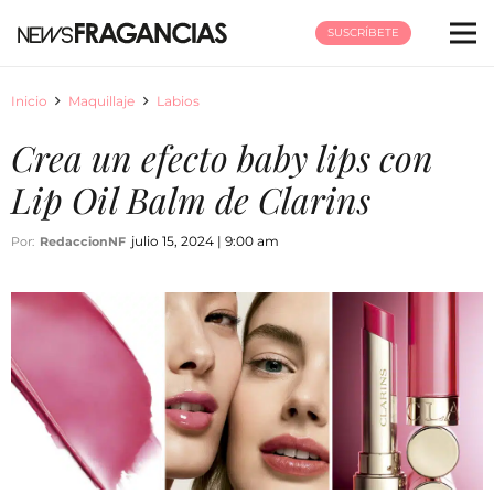
SUSCRÍBETE
Inicio
Maquillaje
Labios
Crea un efecto baby lips con
Lip Oil Balm de Clarins
julio 15, 2024 | 9:00 am
Por:
RedaccionNF