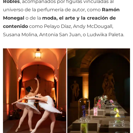
Robles
, acompañados por figuras vinculadas al
universo de la perfumería de autor, como
Ramón
Monegal
o de la
moda, el arte y la creación de
contenido
como Pelayo Díaz, Andy McDougall,
Susana Molina, Antonia San Juan, o Ludwika Paleta.