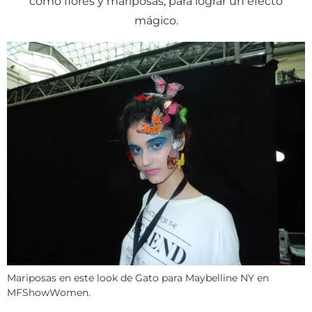
como flores y mariposas, para lograr un efecto
mágico.
Mariposas en este look de Gato para Maybelline NY en
MFShowWomen.