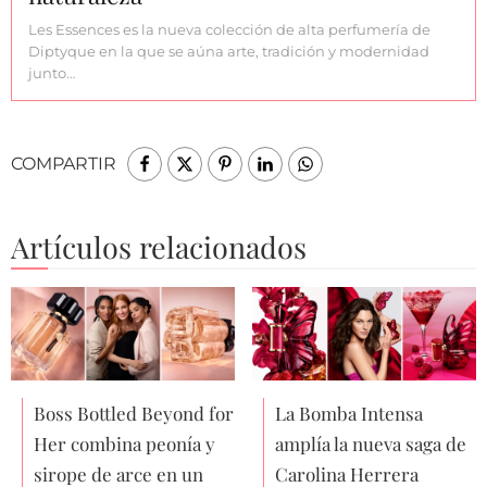
Les Essences es la nueva colección de alta perfumería de
Diptyque en la que se aúna arte, tradición y modernidad
junto…
COMPARTIR
Artículos relacionados
Boss Bottled Beyond for
La Bomba Intensa
Her combina peonía y
amplía la nueva saga de
sirope de arce en un
Carolina Herrera