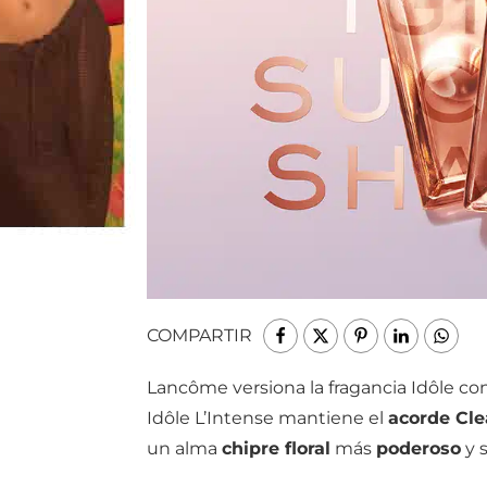
COMPARTIR
Lancôme versiona la fragancia Idôle con
Idôle L’Intense mantiene el
acorde Cl
un alma
chipre floral
más
poderoso
y s