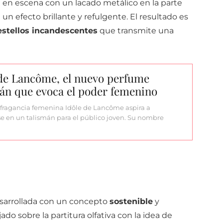
a en escena con un lacado metálico en la parte
 un efecto brillante y refulgente. El resultado es
estellos incandescentes
que transmite una
 de Lancôme, el nuevo perfume
án que evoca el poder femenino
fragancia femenina Idôle de Lancôme aspira a
se en un talismán para el público joven. Su nombre
esarrollada con un concepto
sostenible
y
do sobre la partitura olfativa con la idea de