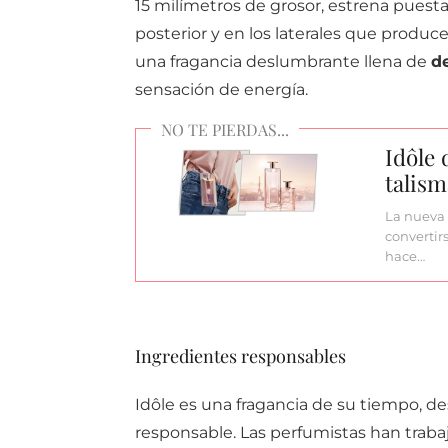
15 milímetros de grosor, estrena puest
posterior y en los laterales que produce
una fragancia deslumbrante llena de
d
sensación de energía.
Idôle
talism
La nueva 
convertir
hace…
Ingredientes responsables
Idôle es una fragancia de su tiempo, d
responsable. Las perfumistas han trabaja