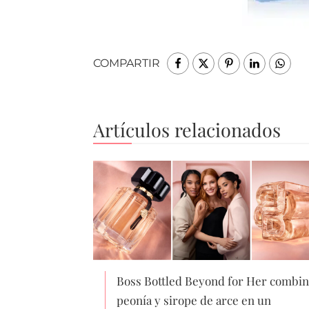
COMPARTIR
Artículos relacionados
Boss Bottled Beyond for Her combin
peonía y sirope de arce en un