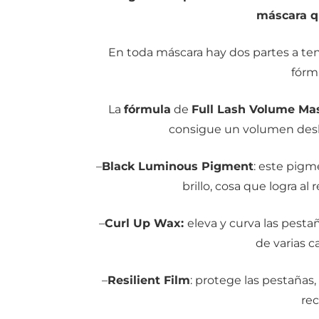
máscara q
En toda máscara hay dos partes a ten
fórmu
La
fórmula
de
Full Lash Volume Ma
consigue un volumen des
–
Black Luminous Pigment
: este pig
brillo, cosa que logra al 
–
Curl Up Wax:
eleva y curva las pest
de varias c
–
Resilient Film
: protege las pestaña
rec