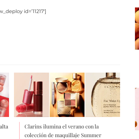
w_deploy id=’11217′]
alta
Clarins ilumina el verano con la
colección de maquillaje Summer