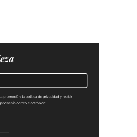
leza
a promoción, la política de privacidad y recibir
ncias vía correo electrónico*