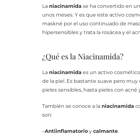
La
niacinamida
se ha convertido en u
unos meses. Y es que este activo cosmét
maskné por el uso continuado de mascari
hipersensibles y trata la rosácea y el ac
¿Qué es la Niacinamida?
La
niacinamida
es un activo cosmético 
de la piel. Es bastante suave pero muy 
pieles sensibles, hasta pieles con acné 
También se conoce a la
niacinamida
c
son:
–
Antiinflamatorio
y
calmante
.