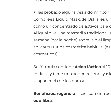
Liquid Mask, Oskia
¿Has probado alguna vez a dormir con u
Como lees, Liquid Mask, de Oskia, es 
como un concentrado de activos para q
Al igual que una mascarilla tradicional,
semana (por la noche) sobre la piel lim
aplicar tu rutina cosmética habitual (e
cosméticos).
Su fórmula contiene
ácido láctico
al 10
(hidrata y tiene una acción relleno) y
ni
la apariencia de los poros).
Beneficios
:
regenera
la piel con una ac
equilibra
.