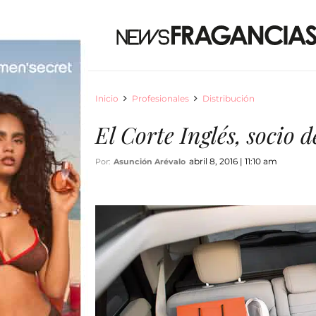
Inicio
Profesionales
Distribución
El Corte Inglés, socio 
abril 8, 2016 | 11:10 am
Por:
Asunción Arévalo