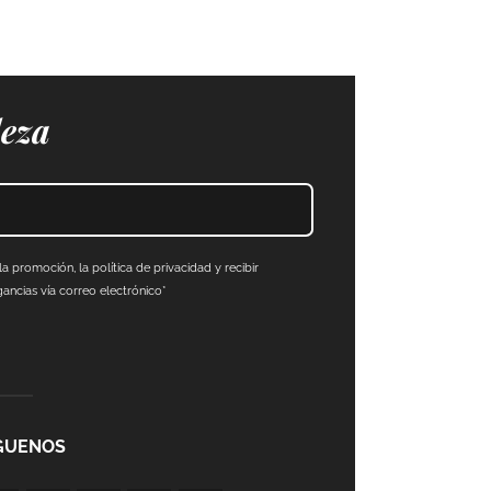
leza
a promoción, la política de privacidad y recibir
ncias vía correo electrónico*
GUENOS