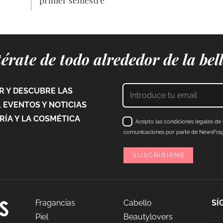
primer semestre
érate de todo alrededor de la bel
 Y DESCUBRE LAS
 EVENTOS Y NOTICIAS
ÍA Y LA COSMÉTICA
Acepto las condiciones legales de l
comunicaciones por parte de NewsFraga
Fragancias
Cabello
SÍ
Piel
Beautylovers