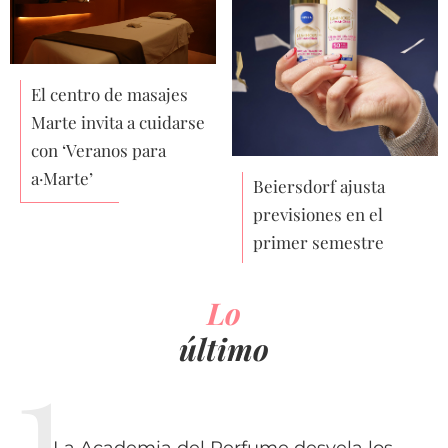
El centro de masajes
Marte invita a cuidarse
con ‘Veranos para
a·Marte’
Beiersdorf ajusta
previsiones en el
primer semestre
Lo
último
La Academia del Perfume desvela los