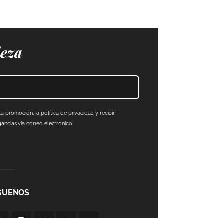
leza
a promoción, la política de privacidad y recibir
ncias vía correo electrónico*
GUENOS