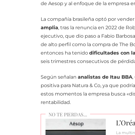
de Aesop y al enfoque de la empresa en
La compañía brasileña optó por vende
amplia
, tras la renuncia en 2022 de Ro
ejecutivo, que dio paso a Fabio Barbos
de alto perfil como la compra de The B
entonces ha tenido
dificultades con l
seis trimestres consecutivos de pérdida
Según señalan
analistas de Itau BBA
,
positiva para Natura & Co, ya que podrí
estos momentos la empresa busca «disci
rentabilidad.
L’Oré
La multin