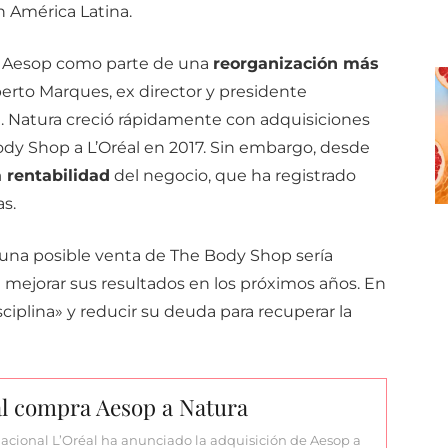
 América Latina.
r Aesop como parte de una
reorganización más
berto Marques, ex director y presidente
a. Natura creció rápidamente con adquisiciones
ody Shop a L’Oréal en 2017. Sin embargo, desde
a rentabilidad
del negocio, que ha registrado
s.
 una posible venta de The Body Shop sería
a mejorar sus resultados en los próximos años. En
plina» y reducir su deuda para recuperar la
al compra Aesop a Natura
acional L’Oréal ha anunciado la adquisición de Aesop a