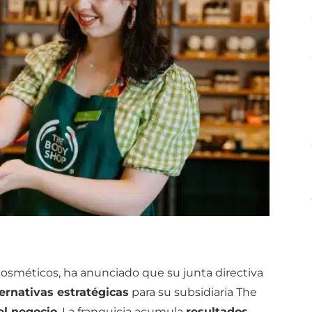
 cosméticos, ha anunciado que su junta directiva
ternativas estratégicas
para su subsidiaria The
el negocio
. La franquicia acumula
resultados