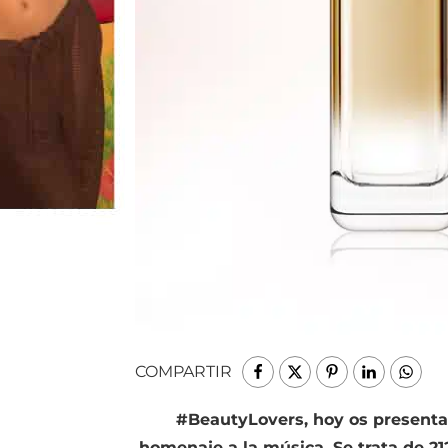
COMPARTIR
#BeautyLovers, hoy os present
homenaje a la música. Se trata de 212