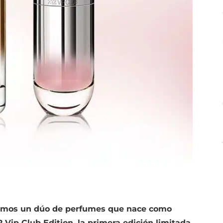
amos un dúo de perfumes que nace como
 Vip Club Edition, la primera edición limitada