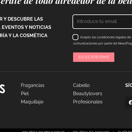
érate de todo alrededor de la bel
 Y DESCUBRE LAS
 EVENTOS Y NOTICIAS
ÍA Y LA COSMÉTICA
Acepto las condiciones legales de l
comunicaciones por parte de NewsFraga
Fragancias
Cabello
SÍ
Piel
Beautylovers
Maquillaje
Profesionales