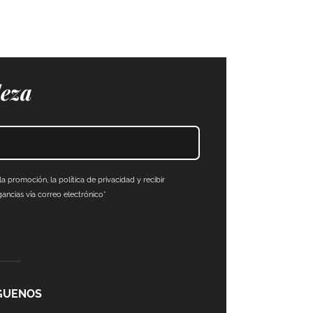
leza
a promoción, la política de privacidad y recibir
ncias vía correo electrónico*
GUENOS