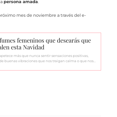
la
persona amada
.
 próximo mes de noviembre a través del e-
rfumes femeninos que desearás que
alen esta Navidad
apetece más que nunca sentir sensaciones positivas,
de buenas vibraciones que nos traigan calma o que nos…