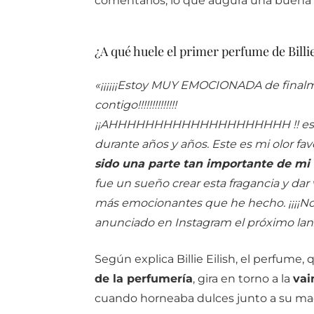
comentarios, lo que augura una buena a
¿A qué huele el primer perfume de Billie
«¡¡¡¡¡¡Estoy MUY EMOCIONADA de final
contigo!!!!!!!!!!!!!!
¡¡AHHHHHHHHHHHHHHHHHHHH !!
es
durante años y años.
Este es mi olor fa
sido una parte tan importante de mi 
fue un sueño crear esta fragancia y dar 
más emocionantes que he hecho.
¡¡¡¡N
anunciado en Instagram el próximo lanz
Según explica Billie Eilish, el perfume,
de la perfumería
, gira en torno a la
vain
cuando horneaba dulces junto a su ma