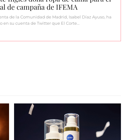
tal de campaña de IFEMA
enta de la Comunidad de Madrid, Isabel Díaz Ayuso, ha
 en su cuenta de Twitter que El Corte…