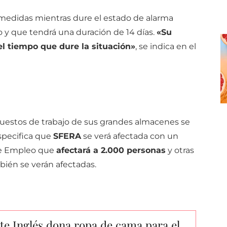
medidas mientras dure el estado de alarma
 y que tendrá una duración de 14 días.
«Su
l tiempo que dure la situación»
, se indica en el
puestos de trabajo de sus grandes almacenes se
specifica que
SFERA
se verá afectada con un
de Empleo que
afectará a 2.000 personas
y otras
ién se verán afectadas.
te Inglés dona ropa de cama para el