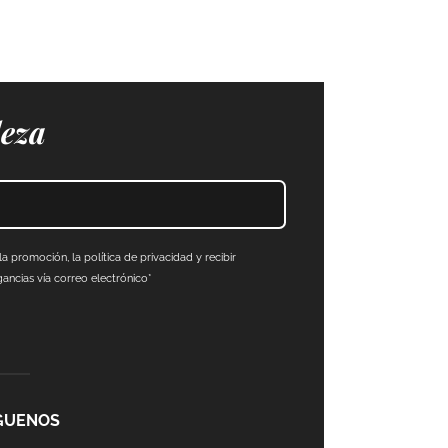
leza
a promoción, la política de privacidad y recibir
ncias vía correo electrónico*
GUENOS