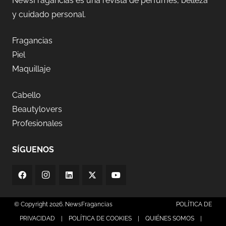
NewsFragancias es una revista de perfumes, belleza
y cuidado personal.
Fragancias
Piel
Maquillaje
Cabello
Beautylovers
Profesionales
SÍGUENOS
© Copyright 2026. NewsFragancias
POLÍTICA DE
PRIVACIDAD
|
POLÍTICA DE COOKIES
|
QUIÉNES SOMOS
|