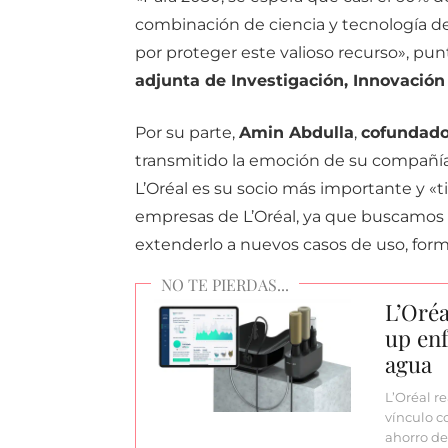
combinación de ciencia y tecnología d
por proteger este valioso recurso», pun
adjunta de Investigación, Innovación
Por su parte,
Amin Abdulla
,
cofundado
transmitido la emoción de su compañía
L’Oréal es su socio más importante y «
empresas de L’Oréal, ya que buscamos co
extenderlo a nuevos casos de uso, for
L’Oréa
up enf
agua
L’Oréal r
vínculo c
ahorro d