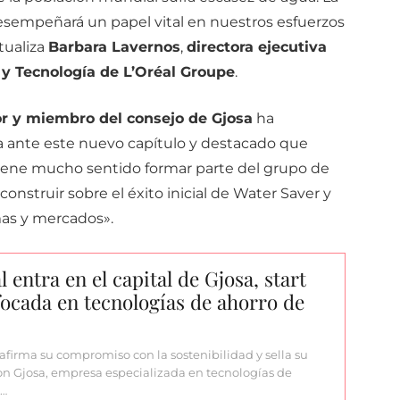
esempeñará un papel vital en nuestros esfuerzos
tualiza
Barbara Lavernos
,
directora ejecutiva
 y Tecnología de L’Oréal Groupe
.
r y miembro del consejo de Gjosa
ha
 ante este nuevo capítulo y destacado que
tiene mucho sentido formar parte del grupo de
nstruir sobre el éxito inicial de Water Saver y
mas y mercados».
l entra en el capital de Gjosa, start
ocada en tecnologías de ahorro de
eafirma su compromiso con la sostenibilidad y sella su
on Gjosa, empresa especializada en tecnologías de
e…