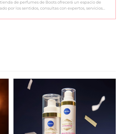
tienda de perfumes de Boots ofrecerá un espacio de
ado por los sentidos, consultas con expertos, servicios…