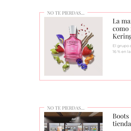
La ma
como m
Kerin
El grupo 
16 % en l
Boots 
tienda