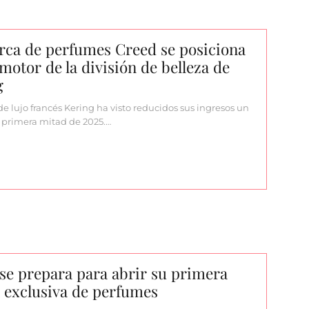
rca de perfumes Creed se posiciona
otor de la división de belleza de
g
de lujo francés Kering ha visto reducidos sus ingresos un
a primera mitad de 2025.…
se prepara para abrir su primera
 exclusiva de perfumes