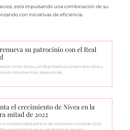
recios, está impulsando una combinación de su
nzando con iniciativas de eficiencia.
renueva su patrocinio con el Real
d
ración entre Nivea y el Real Madrid cumple diez años y
rá por otros tres más, después de…
ta el crecimiento de Nivea en la
ra mitad de 2022
e la inestabilidad política de la primera mitad de 2022,
f ha cosechado buenos resultados en los seis…