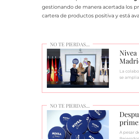
gestionando de manera acertada los p
cartera de productos positiva y está ava
Nivea 
Madri
La colabo
se amplia
Despun
prime
A pesar d
Beiersdor