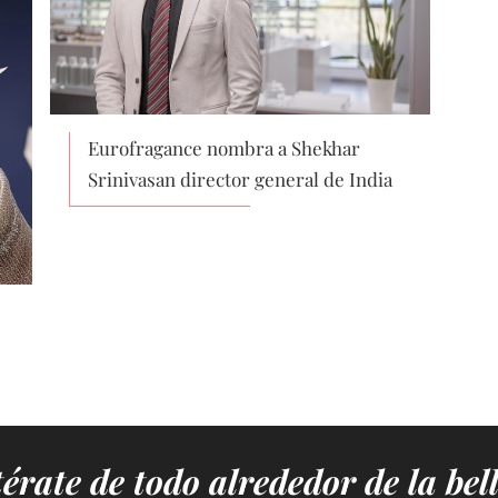
Eurofragance nombra a Shekhar
Srinivasan director general de India
érate de todo alrededor de la bel