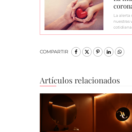
corona
La alerta
nuestras 
cotidiana
COMPARTIR
Artículos relacionados