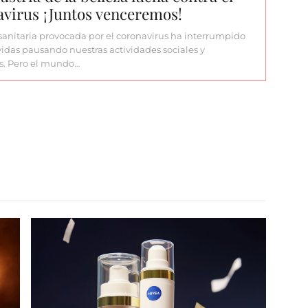
virus ¡Juntos venceremos!
 sanitaria provocada por el coronavirus ha interrumpido
vidas pausando nuestras actividades sociales y
s. Pero el mundo…