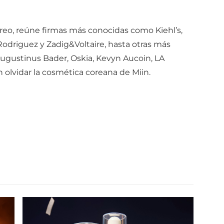
oreo, reúne firmas más conocidas como Kiehl’s,
 Rodriguez y Zadig&Voltaire, hasta otras más
ugustinus Bader, Oskia, Kevyn Aucoin, LA
n olvidar la cosmética coreana de Miin.